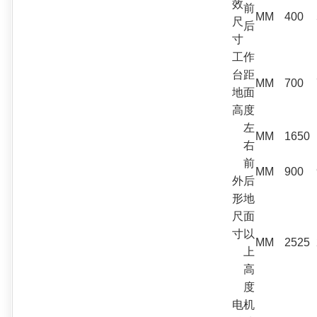
效
前
MM
400
尺
后
寸
工作
台距
MM
700
地面
高度
左
MM
1650
右
前
MM
900
外
后
形
地
尺
面
寸
以
MM
2525
上
高
度
电机