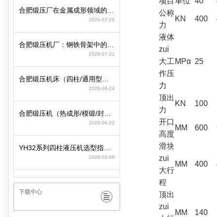
项目
单位
40
合肥锻压厂在金属成形领域的工艺积淀与装备制造逻辑
公称
KN
400
2026-07-26
力
液体
合肥锻压机厂：钢铁骨架中的动力心脏
zui
2026-07-21
大工
MPα
25
作压
合肥锻压机床（四柱/通用型）选型策略与参数匹配要点
力
2026-06-24
顶出
KN
100
力
合肥锻压机（热成形/模锻/封头）选型策略与行业工况匹配
开口
2026-06-22
MM
600
高度
滑块
YH32系列四柱液压机选型指南：精准适配工况，赋能智造高效升级
zui
2026-02-06
MM
400
大行
程
下载中心
顶出
zui
MM
140