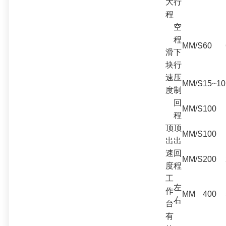
大行
程
空
程
MM/S
60
滑
下
块
行
速
压
MM/S
15~10
度
制
回
MM/S
100
程
顶
顶
MM/S
100
出
出
速
回
MM/S
200
度
程
工
左
作
MM
400
右
台
有