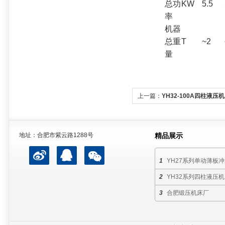
总功
KW
5.5
率
机器
总重
T
~2
量
上一篇：
YH32-100A四柱液压机
地址：合肥市紫云路1288号
精品展示
YH27系列单动薄板
YH32系列四柱液压机
合肥锻压机床厂