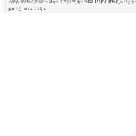
合肥合德锻压机床有限公司专业生产(供应)销售
YH32-160四柱液压机
,欢迎您来
皖ICP备10004275号-4