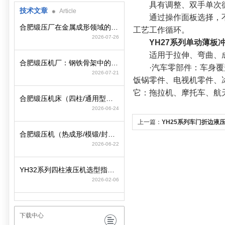
具有调整、双手单次循
技术文章
Article
通过操作面板选择，不
合肥锻压厂在金属成形领域的工艺积淀与装备制造逻辑
工艺工作循环。
2026-07-26
YH27系列单动薄板
适用于拉伸、弯曲、成
合肥锻压机厂：钢铁骨架中的动力心脏
·汽车零部件：车身覆盖
2026-07-21
饭锅零件、电视机零件、
它：拖拉机、摩托车、航
合肥锻压机床（四柱/通用型）选型策略与参数匹配要点
2026-06-24
上一篇：
YH25系列车门折边液
合肥锻压机（热成形/模锻/封头）选型策略与行业工况匹配
2026-06-22
YH32系列四柱液压机选型指南：精准适配工况，赋能智造高效升级
2026-02-06
下载中心