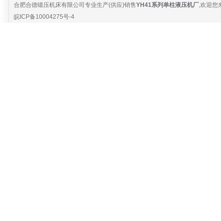
合肥合德锻压机床有限公司专业生产(供应)销售
YH41系列单柱液压机厂
,欢迎您
皖ICP备10004275号-4