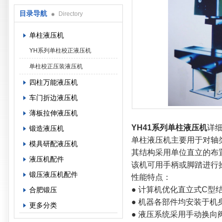
目录导航
Directory
单柱液压机
YH系列单柱校正液压机
单柱校正压装液压机
四柱万能液压机
车门折边液压机
薄板拉伸液压机
YH41系列单柱液压机
详
锻造液压机
单柱液压机主要用于对轴
模具研配液压机
其结构采用单位直立的布
液压机配件
该机可用手柄或脚踏进行
锻压液压机配件
性能特点：
● 计算机优化直立式C型结
合肥锻压
● 机器各部件均安装于机
更多分类
● 液压系统采用手动换向阀