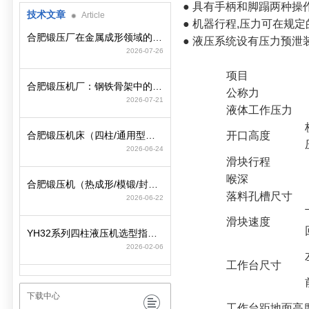
● 具有手柄和脚蹋两种操
技术文章
Article
● 机器行程,压力可在规定
合肥锻压厂在金属成形领域的工艺积淀与装备制造逻辑
● 液压系统设有压力预泄
2026-07-26
项目
合肥锻压机厂：钢铁骨架中的动力心脏
公称力
2026-07-21
液体工作压力
合肥锻压机床（四柱/通用型）选型策略与参数匹配要点
开口高度
2026-06-24
滑块行程
喉深
合肥锻压机（热成形/模锻/封头）选型策略与行业工况匹配
落料孔槽尺寸
2026-06-22
滑块速度
YH32系列四柱液压机选型指南：精准适配工况，赋能智造高效升级
2026-02-06
工作台尺寸
下载中心
工作台距地面高