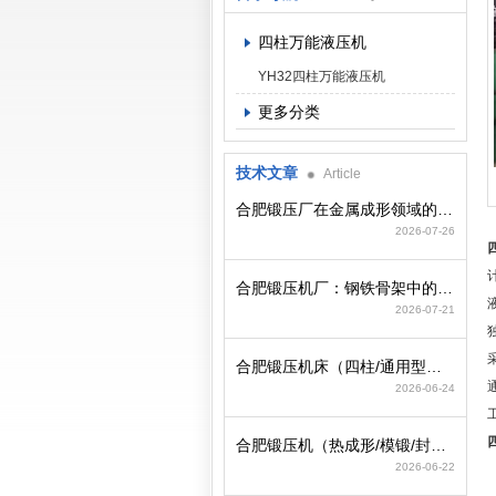
四柱万能液压机
YH32四柱万能液压机
更多分类
技术文章
Article
合肥锻压厂在金属成形领域的工艺积淀与装备制造逻辑
2026-07-26
合肥锻压机厂：钢铁骨架中的动力心脏
2026-07-21
合肥锻压机床（四柱/通用型）选型策略与参数匹配要点
2026-06-24
合肥锻压机（热成形/模锻/封头）选型策略与行业工况匹配
2026-06-22