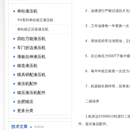
单柱液压机
2．油液进行严格过滤后才允
YH系列单柱校正液压机
3．工作油液每一年更换一次，
单柱校正压装液压机
四柱万能液压机
4．滑块应经常注润滑油，立柱
车门折边液压机
5．在公称压力500T下集中载
薄板拉伸液压机
锻造液压机
6．每半年校正检查一次压力
模具研配液压机
液压机配件
7．机器较长期停用，应将各加
锻压液压机配件
合肥锻压
二级保养
更多分类
1.机床运行5000小时进行二
件。提出备品配件。
技术文章
Article