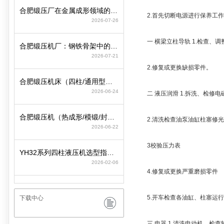
合肥锻压厂在金属成形领域的工艺积淀与装备制造逻辑
2.首先切断电源进行保养工作
2026-07-26
一 横梁立柱导轨 1.检查、
合肥锻压机厂：钢铁骨架中的动力心脏
2026-07-21
2.修复或更换缺损零件。
合肥锻压机床（四柱/通用型）选型策略与参数匹配要点
2026-06-24
二 液压润滑 1.拆洗、检修电
合肥锻压机（热成形/模锻/封头）选型策略与行业工况匹配
2.清洗检查油泵油缸柱塞修光
2026-06-22
3校验压力表
YH32系列四柱液压机选型指南：精准适配工况，赋能智造高效升级
2026-02-06
4.修复或更换严重磨损零件
5.开车检查各油缸、柱塞运行
下载中心
三 电器 1.清洗电动机，检查