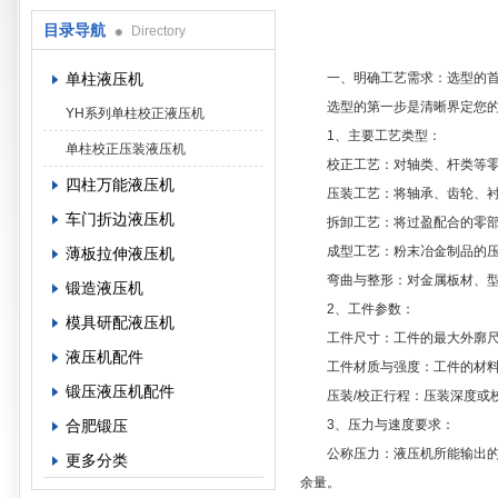
目录导航
Directory
单柱液压机
一、明确工艺需求：选型的首
选型的第一步是清晰界定您的
YH系列单柱校正液压机
1、主要工艺类型：
单柱校正压装液压机
校正工艺：​对轴类、杆类等零
四柱万能液压机
压装工艺：​将轴承、齿轮、衬
车门折边液压机
拆卸工艺：​将过盈配合的零部
成型工艺：​粉末冶金制品的压
薄板拉伸液压机
弯曲与整形：​对金属板材、型
锻造液压机
2、工件参数：
模具研配液压机
工件尺寸：​工件的最大外廓尺
液压机配件
工件材质与强度：​工件的材料
锻压液压机配件
压装/校正行程：​压装深度或
合肥锻压
3、压力与速度要求：
公称压力：​液压机所能输出的压
更多分类
余量。