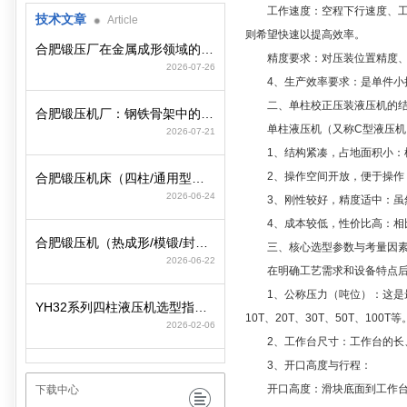
工作速度：​空程下行速度、工
技术文章
Article
则希望快速以提高效率。
合肥锻压厂在金属成形领域的工艺积淀与装备制造逻辑
精度要求：​对压装位置精度、
2026-07-26
4、生产效率要求：​是单件小
二、单柱校正压装液压机的结
合肥锻压机厂：钢铁骨架中的动力心脏
单柱液压机（又称C型液压机）
2026-07-21
1、结构紧凑，占地面积小：​
2、操作空间开放，便于操作：
合肥锻压机床（四柱/通用型）选型策略与参数匹配要点
2026-06-24
3、刚性较好，精度适中：​虽
4、成本较低，性价比高：​相
合肥锻压机（热成形/模锻/封头）选型策略与行业工况匹配
三、核心选型参数与考量因
2026-06-22
在明确工艺需求和设备特点后
1、公称压力（吨位）：​这是
YH32系列四柱液压机选型指南：精准适配工况，赋能智造高效升级
10T、20T、30T、50T、100T等
2026-02-06
2、工作台尺寸：​工作台的长
3、开口高度与行程：
开口高度：​滑块底面到工作台
下载中心