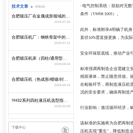
电气控制系统：鼓励对无数
技术文章
-
Article
条件（
）。
T/HFJX 1005
合肥锻压厂在金属成形领域的工艺积淀与装备制造逻辑
2026-07-26
此外，标准附录
明确了机身
A
合肥锻压机厂：钢铁骨架中的动力心脏
直径
需直接更换，为实
10%
2026-07-21
安全环保双底线，推动产业
合肥锻压机床（四柱/通用型）选型策略与参数匹配要点
2026-06-24
标准强调再制造企业需建立
残留液体，禁止随意排放。
合肥锻压机（热成形/模锻/封头）选型策略与行业工况匹配
在检验环节，再制造液压机
2026-06-22
况的安全要求，确保再制造
YH32系列四柱液压机选型指南：精准适配工况，赋能智造高效升级
2026-02-06
行业影响：激活循环经济，
该标准的实施将为合肥再制
下载中心
压机实现“重生"，降低制