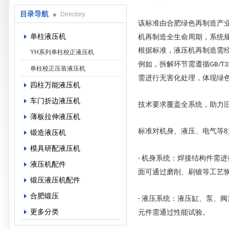
目录导航
Directory
该标准由合肥绿色再制造产
单柱液压机
机再制造全生命周期，系统
根据标准，液压机再制造需
YH系列单柱校正液压机
例如，拆解环节需遵循
GB/T3
单柱校正压装液压机
需进行无害化处理，体现绿
四柱万能液压机
车门折边液压机
技术要求覆盖全系统，助力
薄板拉伸液压机
标准对机身、液压、电气等
8
锻造液压机
模具研配液压机
机身系统：焊接结构件需进
-
液压机配件
面可通过磨削、刷镀等工艺
锻压液压机配件
合肥锻压
液压系统：液压缸、泵、阀
-
更多分类
元件需通过性能试验。