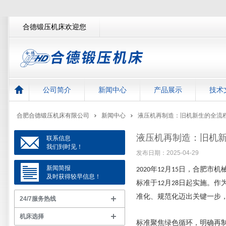
合德锻压机床欢迎您
公司简介
新闻中心
产品展示
技术
合肥合德锻压机床有限公司
新闻中心
液压机再制造：旧机新生的全流
液压机再制造：旧机
联系信息
我们到时见！
发布日期：2025-04-29
新闻简报
年
月
日，合肥市机
2020
12
15
及时获得较早信息！
标准于
月
日起实施。作
12
28
准化、规范化迈出关键一步
24/7服务热线
机床选择
标准聚焦绿色循环，明确再