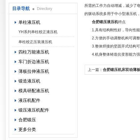
所需的工作力自动增减，减少了电
目录导航
Directory
的驱动系统多用于中小型液压机，
单柱液压机
合肥锻压液压机
特点
1.具有结构刚性好，导向性能
YH系列单柱校正液压机
2.方便的手动调整机构可调整
单柱校正压装液压机
3.整体焊接的坚固开式结构可使
四柱万能液压机
4.机身整体铸造抗变形能力强
车门折边液压机
上一篇：
合肥锻压机床双动薄
薄板拉伸液压机
锻造液压机
模具研配液压机
液压机配件
锻压液压机配件
合肥锻压
更多分类