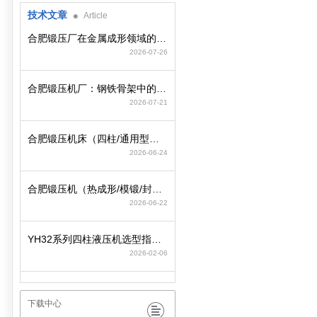
技术文章
Article
合肥锻压厂在金属成形领域的工艺积淀与装备制造逻辑
2026-07-26
合肥锻压机厂：钢铁骨架中的动力心脏
2026-07-21
合肥锻压机床（四柱/通用型）选型策略与参数匹配要点
2026-06-24
合肥锻压机（热成形/模锻/封头）选型策略与行业工况匹配
2026-06-22
YH32系列四柱液压机选型指南：精准适配工况，赋能智造高效升级
2026-02-06
下载中心