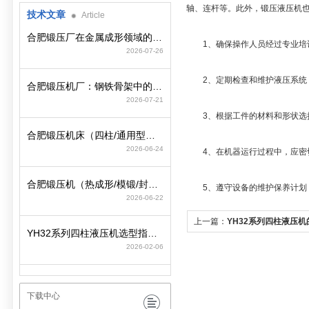
轴、连杆等。此外，锻压液压机
技术文章
Article
合肥锻压厂在金属成形领域的工艺积淀与装备制造逻辑
1、确保操作人员经过专业培训
2026-07-26
2、定期检查和维护液压系统，
合肥锻压机厂：钢铁骨架中的动力心脏
2026-07-21
3、根据工件的材料和形状选
合肥锻压机床（四柱/通用型）选型策略与参数匹配要点
2026-06-24
4、在机器运行过程中，应密
合肥锻压机（热成形/模锻/封头）选型策略与行业工况匹配
5、遵守设备的维护保养计划
2026-06-22
上一篇：
YH32系列四柱液压
YH32系列四柱液压机选型指南：精准适配工况，赋能智造高效升级
2026-02-06
下载中心