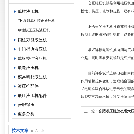
合肥锻压机就是利用锻压机直接
单柱液压机
模锻，挤压，轧制和拉拔，还有
YH系列单柱校正液压机
不恰当的压力机操作或冲压模设
单柱校正压装液压机
按照正确的流程进行操作。这将
四柱万能液压机
车门折边液压机
板式连接电磁铁换向阀与底板的
凸起。同时查看安装螺钉是否拧
薄板拉伸液压机
锻造液压机
目前许多板式连接电磁换向阀的
模具研配液压机
作用引起拉伸变形，造成结合面
液压机配件
式电磁铁吸合释放过于缓慢的现
锻压液压机配件
后腔空气释放不掉，将受压缩而
合肥锻压
上一篇：
合肥锻压机怎么增大
更多分类
技术文章
Article