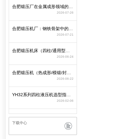
合肥锻压厂在金属成形领域的工艺积淀与装备制造逻辑
2026-07-26
合肥锻压机厂：钢铁骨架中的动力心脏
2026-07-21
合肥锻压机床（四柱/通用型）选型策略与参数匹配要点
2026-06-24
合肥锻压机（热成形/模锻/封头）选型策略与行业工况匹配
2026-06-22
YH32系列四柱液压机选型指南：精准适配工况，赋能智造高效升级
2026-02-06
下载中心